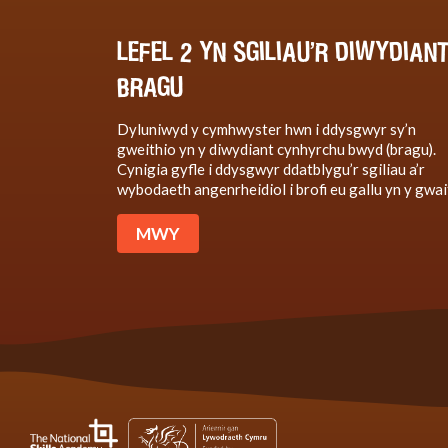
LEFEL 2 YN SGILIAU’R DIWYDIAN
BRAGU
Dyluniwyd y cymhwyster hwn i ddysgwyr sy’n
gweithio yn y diwydiant cynhyrchu bwyd (bragu).
Cynigia gyfle i ddysgwyr ddatblygu’r sgiliau a’r
wybodaeth angenrheidiol i brofi eu gallu yn y gwai
MWY