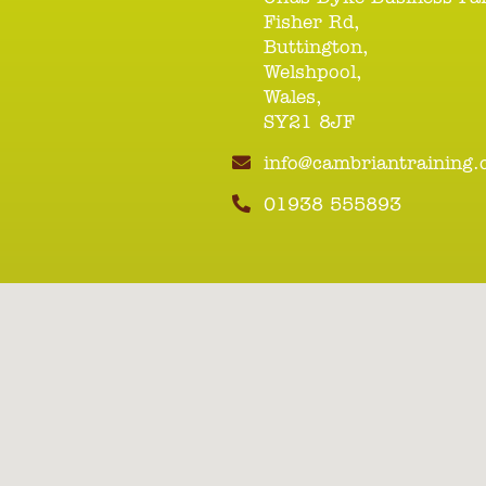
Fisher Rd,
Buttington,
Welshpool,
Wales,
SY21 8JF
info@cambriantraining
01938 555893