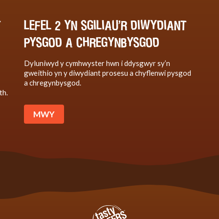
T
LEFEL 2 YN SGILIAU’R DIWYDIANT
PYSGOD A CHREGYNBYSGOD
Dyluniwyd y cymhwyster hwn i ddysgwyr sy’n
gweithio yn y diwydiant prosesu a chyflenwi pysgod
a chregynbysgod.
th.
MWY