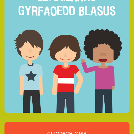
GYRFAOEDD BLASUS