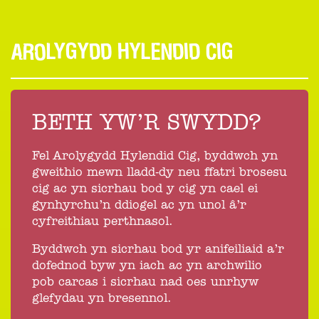
AROLYGYDD HYLENDID CIG
BETH YW’R SWYDD?
Fel Arolygydd Hylendid Cig, byddwch yn
gweithio mewn lladd-dy neu ffatri brosesu
cig ac yn sicrhau bod y cig yn cael ei
gynhyrchu’n ddiogel ac yn unol â’r
cyfreithiau perthnasol.
Byddwch yn sicrhau bod yr anifeiliaid a’r
dofednod byw yn iach ac yn archwilio
pob carcas i sicrhau nad oes unrhyw
glefydau yn bresennol.