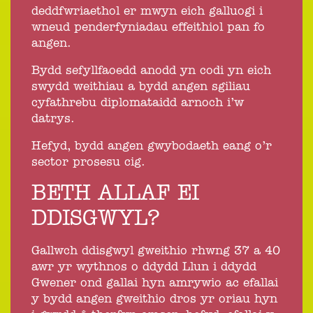
deddfwriaethol er mwyn eich galluogi i
wneud penderfyniadau effeithiol pan fo
angen.
Bydd sefyllfaoedd anodd yn codi yn eich
swydd weithiau a bydd angen sgiliau
cyfathrebu diplomataidd arnoch i’w
datrys.
Hefyd, bydd angen gwybodaeth eang o’r
sector prosesu cig.
BETH ALLAF EI
DDISGWYL?
Gallwch ddisgwyl gweithio rhwng 37 a 40
awr yr wythnos o ddydd Llun i ddydd
Gwener ond gallai hyn amrywio ac efallai
y bydd angen gweithio dros yr oriau hyn