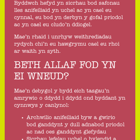
Byddwch hefyd yn sicrhau bod safonau
lles anifeiliaid yn uchel ac yn cael eu
cynnal, eu bod yn derbyn y gofal priodol
ac yn cael eu cludo’n ddiogel.
Mae’n rhaid i unrhyw weithrediadau
rydych chi’n eu hawgrymu cael eu rhoi
ar waith yn syth.
BETH ALLAF FOD YN
EI WNEUD?
Mae’n debygol y bydd eich tasgau’n
amrywio o ddydd i ddydd ond byddant yn
cynnwys y canlynol:
Archwilio anifeiliaid byw a gwirio
bod ganddynt y dull adnabod priodol
ac nad oes ganddynt glefydau
Sicrhau lefelau uchel o hylendid a