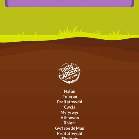
Hafan
Telerau
Preifatrwydd
Cwcis
Myfyrwyr
Athrawon
Rhieni
Gyrfaoedd Map
Preifatrwydd
Thelerau