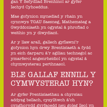
gan Y Sefydliad Brenhinol ar gyfer
Iechyd Cyhoeddus.
Mae gofynion mynediad y rhain yn
cynnwys TGAU Saesneg, Mathemateg a
Gwyddoniaeth yn ogystal â phrofiad o
weithio yn y diwydiant.
Ar y llaw arall, gallech gyflawni’r
gofynion hyn drwy Brentisiaeth a fydd
yn eich darparu â’r sgiliau technegol ac
ymarferol angenrheidiol yn ogystal â
chymwysterau perthnasol.
BLE GALLAF ENNILL Y
CYMWYSTERAU HYN?
Ar gyfer Prentisiaethau a chyrsiau
addysg bellach, cysylltwch â’ch
cynghorydd gyrfaoedd neu goleg lleol yn