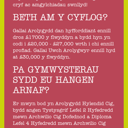
cryf ac amgylchiadau swnllyd!
BETH AM Y CYFLOG?
Gallai Arolygydd dan hyfforddiant ennill
dros £17000 y flwyddyn a bydd hyn yn
codi i £20,000 - £27,000 wrth i chi ennill
profiad. Gallai Uwch Arolygwyr ennill hyd
at £30,000 y flwyddyn.
PA GYMWYSTERAU
SYDD EU HANGEN
ARNAF?
Er mwyn bod yn Arolygydd Hylendid Cig,
bydd angen Tystysgrif Lefel 2 Hyfedredd
mewn Archwilio Cig Dofednod a Diploma
Lefel 4 Hyfedredd mewn Archwilio Cig