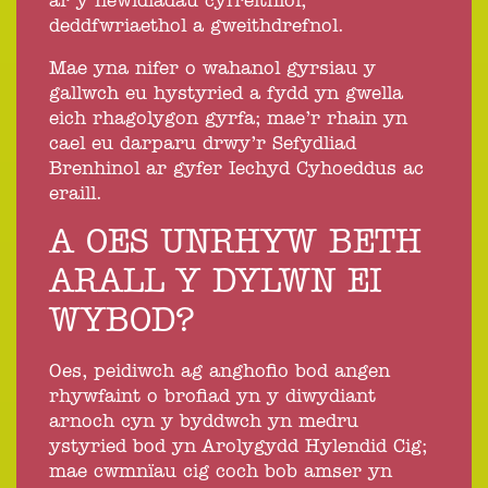
ar y newidiadau cyfreithiol,
deddfwriaethol a gweithdrefnol.
Mae yna nifer o wahanol gyrsiau y
gallwch eu hystyried a fydd yn gwella
eich rhagolygon gyrfa; mae’r rhain yn
cael eu darparu drwy’r Sefydliad
Brenhinol ar gyfer Iechyd Cyhoeddus ac
eraill.
A OES UNRHYW BETH
ARALL Y DYLWN EI
WYBOD?
Oes, peidiwch ag anghofio bod angen
rhywfaint o brofiad yn y diwydiant
arnoch cyn y byddwch yn medru
ystyried bod yn Arolygydd Hylendid Cig;
mae cwmnïau cig coch bob amser yn