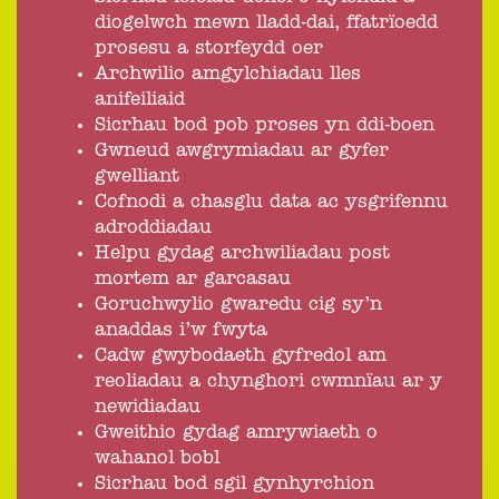
diogelwch mewn lladd-dai, ffatrïoedd
prosesu a storfeydd oer
Archwilio amgylchiadau lles
anifeiliaid
Sicrhau bod pob proses yn ddi-boen
Gwneud awgrymiadau ar gyfer
gwelliant
Cofnodi a chasglu data ac ysgrifennu
adroddiadau
Helpu gydag archwiliadau post
mortem ar garcasau
Goruchwylio gwaredu cig sy’n
anaddas i’w fwyta
Cadw gwybodaeth gyfredol am
reoliadau a chynghori cwmnïau ar y
newidiadau
Gweithio gydag amrywiaeth o
wahanol bobl
Sicrhau bod sgil gynhyrchion