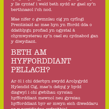
y lle cyntaf i weld beth sydd ar gael sy’n
berthnasol i’ch nod.
Mae nifer o gwmnïau cig yn cyflogi
Prentisiaid ac mae hyn yn ffordd dda o
ddatblygu profiad yn ogystal â
chymwysterau sy’n cael eu cydnabod gan
y diwydiant.
BETH AM
HYFFORDDIANT
PELLACH?
Ar ôl i chi dderbyn swydd Arolygydd
Hylendid Cig, mae’n debyg y bydd
disgwyl i chi gwblhau cyrsiau
hyfforddiant mewnol neu gyrsiau
hyfforddiant byr er mwyn eich diweddaru