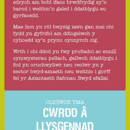
edrych am bobl ifanc brwdfrydig sy’n
barod i weithio’n galed i ddatblygu eu
gyrfaoedd.
Mae hon yn rôl bwysig iawn gan mai chi
fydd yn gyfrifol am ddiogelwch y
cyhoedd sy’n prynu cynnyrch cig.
Wrth i chi ddod yn fwy profiadol ac ennill
cymwysterau pellach, gallwch ddatblygu i
fod yn oruchwyliwr neu reolwr yn y
sector bwyd-amaeth neu weithio i gorff
fel yr Asiantaeth Safonau Bwyd efallai.
CLICIWCH YMA
CWRDD Â
LLYSGENNAD