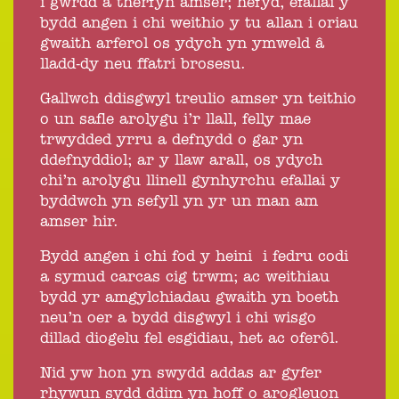
i gwrdd â therfyn amser; hefyd, efallai y
bydd angen i chi weithio y tu allan i oriau
gwaith arferol os ydych yn ymweld â
lladd-dy neu ffatri brosesu.
Gallwch ddisgwyl treulio amser yn teithio
o un safle arolygu i’r llall, felly mae
trwydded yrru a defnydd o gar yn
ddefnyddiol; ar y llaw arall, os ydych
chi’n arolygu llinell gynhyrchu efallai y
byddwch yn sefyll yn yr un man am
amser hir.
Bydd angen i chi fod y heini i fedru codi
a symud carcas cig trwm; ac weithiau
bydd yr amgylchiadau gwaith yn boeth
neu’n oer a bydd disgwyl i chi wisgo
dillad diogelu fel esgidiau, het ac oferôl.
Nid yw hon yn swydd addas ar gyfer
rhywun sydd ddim yn hoff o arogleuon