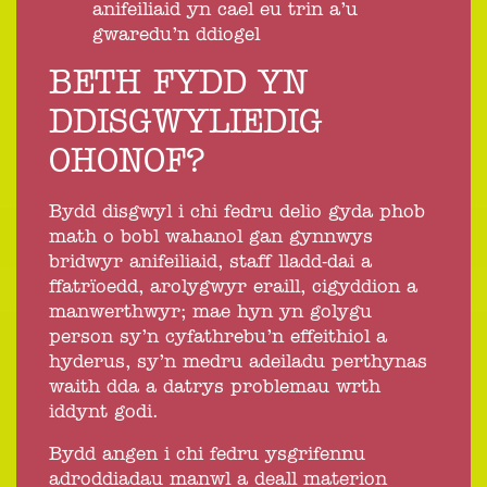
anifeiliaid yn cael eu trin a’u
gwaredu’n ddiogel
BETH FYDD YN
DDISGWYLIEDIG
OHONOF?
Bydd disgwyl i chi fedru delio gyda phob
math o bobl wahanol gan gynnwys
bridwyr anifeiliaid, staff lladd-dai a
ffatrïoedd, arolygwyr eraill, cigyddion a
manwerthwyr; mae hyn yn golygu
person sy’n cyfathrebu’n effeithiol a
hyderus, sy’n medru adeiladu perthynas
waith dda a datrys problemau wrth
iddynt godi.
Bydd angen i chi fedru ysgrifennu
adroddiadau manwl a deall materion