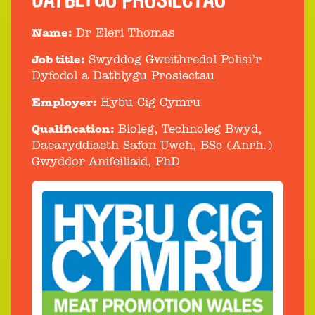
Name:
Dr Eleri Thomas
Job title:
Swyddog Gweithredol Polisi’r
Dyfodol a Datblygu Prosiectau
Employer:
Hybu Cig Cymru
Qualification:
Bioleg, Technoleg Bwyd,
Daearyddiaeth Safon Uwch, BSc (Anrh.)
Gwyddor Anifeiliaid, PhD