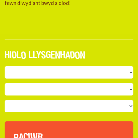
fewn diwydiant bwyd a diod!
HIDLO LLYSGENHADON
PACIWR