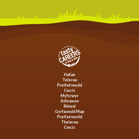
Hafan
Telerau
Preifatrwydd
Cwcis
Myfyrwyr
Athrawon
Rhieni
Gyrfaoedd Map
Preifatrwydd
Thelerau
Cwcis