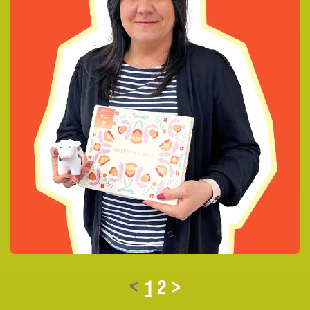
<
1
2
>