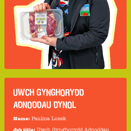
UWCH GYNGHORYDD
ADNODDAU DYNOL
Name:
Paulina Losek
Job title:
Uwch Gynghorydd Adnoddau