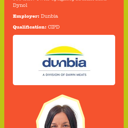
Dynol
Employer:
Dunbia
Qualification:
CIPD