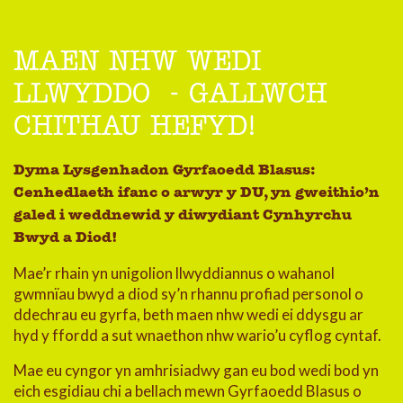
MAEN NHW WEDI
LLWYDDO - GALLWCH
CHITHAU HEFYD!
Dyma Lysgenhadon Gyrfaoedd Blasus:
Cenhedlaeth ifanc o arwyr y DU, yn gweithio’n
galed i weddnewid y diwydiant Cynhyrchu
Bwyd a Diod!
Mae’r rhain yn unigolion llwyddiannus o wahanol
gwmnïau bwyd a diod sy’n rhannu profiad personol o
ddechrau eu gyrfa, beth maen nhw wedi ei ddysgu ar
hyd y ffordd a sut wnaethon nhw wario’u cyflog cyntaf.
Mae eu cyngor yn amhrisiadwy gan eu bod wedi bod yn
eich esgidiau chi a bellach mewn Gyrfaoedd Blasus o