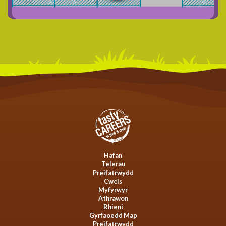
Hafan
Telerau
Preifatrwydd
Cwcis
Myfyrwyr
Athrawon
Rhieni
Gyrfaoedd Map
Preifatrwydd