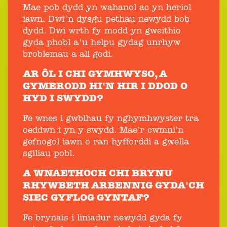
Mae pob dydd yn wahanol ac yn heriol
iawn. Dwi'n dysgu pethau newydd bob
dydd. Dwi wrth fy modd yn gweithio
gyda phobl a'u helpu gydag unrhyw
broblemau a all godi.
AR ÔL I CHI GYMHWYSO, A
GYMERODD HI'N HIR I DDOD O
HYD I SWYDD?
Fe wnes i gwblhau fy nghymhwyster tra
oeddwn i yn y swydd. Mae’r cwmni’n
gefnogol iawn o ran hyfforddi a gwella
sgiliau pobl.
A WNAETHOCH CHI BRYNU
RHYWBETH ARBENNIG GYDA'CH
SIEC GYFLOG GYNTAF?
Fe brynais i liniadur newydd gyda fy