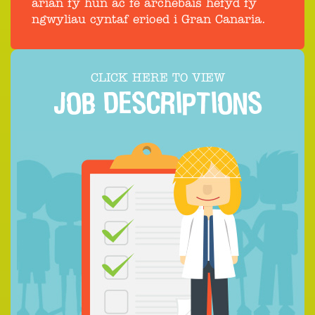
arian fy hun ac fe archebais hefyd fy
ngwyliau cyntaf erioed i Gran Canaria.
CLICK HERE TO VIEW
JOB DESCRIPTIONS