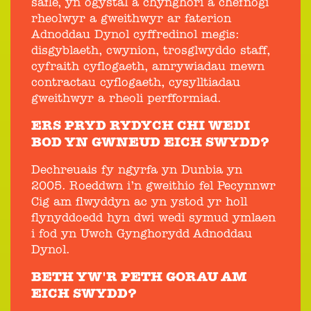
safle, yn ogystal â chynghori a chefnogi
rheolwyr a gweithwyr ar faterion
Adnoddau Dynol cyffredinol megis:
disgyblaeth, cwynion, trosglwyddo staff,
cyfraith cyflogaeth, amrywiadau mewn
contractau cyflogaeth, cysylltiadau
gweithwyr a rheoli perfformiad.
ERS PRYD RYDYCH CHI WEDI
BOD YN GWNEUD EICH SWYDD?
Dechreuais fy ngyrfa yn Dunbia yn
2005. Roeddwn i’n gweithio fel Pecynnwr
Cig am flwyddyn ac yn ystod yr holl
flynyddoedd hyn dwi wedi symud ymlaen
i fod yn Uwch Gynghorydd Adnoddau
Dynol.
BETH YW'R PETH GORAU AM
EICH SWYDD?