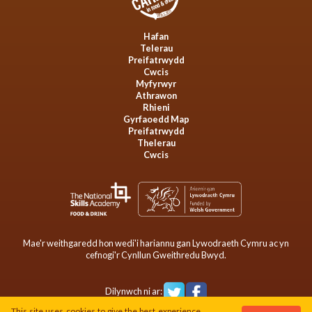
Hafan
Telerau
Preifatrwydd
Cwcis
Myfyrwyr
Athrawon
Rhieni
Gyrfaoedd Map
Preifatrwydd
Thelerau
Cwcis
Mae'r weithgaredd hon wedi'i hariannu gan Lywodraeth Cymru ac yn
cefnogi'r Cynllun Gweithredu Bwyd.
Dilynwch ni ar:
This site uses cookies to give the best experience.