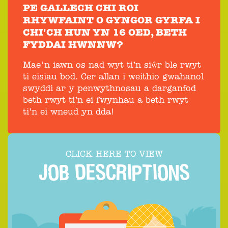
PE GALLECH CHI ROI
RHYWFAINT O GYNGOR GYRFA I
CHI'CH HUN YN 16 OED, BETH
FYDDAI HWNNW?
Mae'n iawn os nad wyt ti’n siŵr ble rwyt
ti eisiau bod. Cer allan i weithio gwahanol
swyddi ar y penwythnosau a darganfod
beth rwyt ti’n ei fwynhau a beth rwyt
ti’n ei wneud yn dda!
CLICK HERE TO VIEW
JOB DESCRIPTIONS