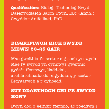
Qualification:
Bioleg, Technoleg Bwyd,
Daearyddiaeth Safon Uwch, BSc (Anrh.)
Gwyddor Anifeiliaid, PhD
DISGRIFIWCH EICH SWYDD
MEWN 20–25 GAIR
Mae gweithio i’r sector cig coch yn wych.
Mae fy swydd yn cynnwys gweithio
gyda’r ffermwyr, lladd-dai,
archfarchnadoedd, cigyddion, y sector
lletygarwch a’r cyhoedd.
SUT DDAETHOCH CHI I’R SWYDD
HON?
Dwi’n dod o gefndir ffermio, ac roeddwn i