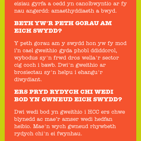
eisiau gyrfa a oedd yn canolbwyntio ar fy
nau angerdd: amaethyddiaeth a bwyd.
BETH YW'R PETH GORAU AM
EICH SWYDD?
Y peth gorau am y swydd hon yw fy mod
i’n cael gweithio gyda phobl ddiddorol,
wybodus sy'n frwd dros wella'r sector
cig coch i bawb. Dwi'n gweithio ar
brosiectau sy'n helpu i ehangu'r
diwydiant.
ERS PRYD RYDYCH CHI WEDI
BOD YN GWNEUD EICH SWYDD?
Dwi wedi bod yn gweithio i HCC ers chwe
blynedd ac mae’r amser wedi hedfan
heibio. Mae'n wych gwneud rhywbeth
rydych chi'n ei fwynhau.