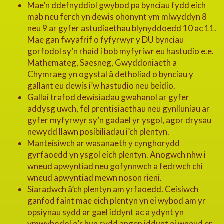
Mae’n ddefnyddiol gwybod pa bynciau fydd eich
mab neu ferch yn dewis ohonynt ym mlwyddyn 8
neu 9 ar gyfer astudiaethau blynyddoedd 10 ac 11.
Mae gan fwyafrif o fyfyrwyr y DU bynciau
gorfodol sy’n rhaid i bob myfyriwr eu hastudio e.e.
Mathemateg, Saesneg, Gwyddoniaeth a
Chymraeg yn ogystal â detholiad o bynciau y
gallant eu dewis i’w hastudio neu beidio.
Gallai trafod dewisiadau gwahanol ar gyfer
addysg uwch, fel prentisiaethau neu gynlluniau ar
gyfer myfyrwyr sy’n gadael yr ysgol, agor drysau
newydd llawn posibiliadau i’ch plentyn.
Manteisiwch ar wasanaeth y cynghorydd
gyrfaoedd yn ysgol eich plentyn. Anogwch nhw i
wneud apwyntiad neu gofynnwch a fedrwch chi
wneud apwyntiad mewn noson rieni.
Siaradwch â’ch plentyn am yrfaoedd. Ceisiwch
ganfod faint mae eich plentyn yn ei wybod am yr
opsiynau sydd ar gael iddynt ac a ydynt yn
ymwybodol o’r hyn sydd angen iddynt ei wneud er