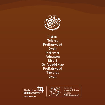
Hafan
Telerau
Preifatrwydd
Cwcis
Myfyrwyr
Athrawon
Rhieni
Gyrfaoedd Map
Preifatrwydd
Thelerau
Cwcis