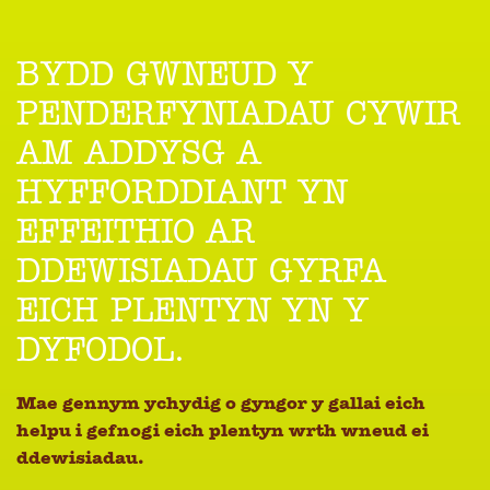
BYDD GWNEUD Y
PENDERFYNIADAU CYWIR
AM ADDYSG A
HYFFORDDIANT YN
EFFEITHIO AR
DDEWISIADAU GYRFA
EICH PLENTYN YN Y
DYFODOL.
Mae gennym ychydig o gyngor y gallai eich
helpu i gefnogi eich plentyn wrth wneud ei
ddewisiadau.​