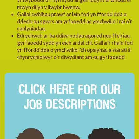
mwyn dilyn y llwybr hwnnw.
Gallai cwblhau prawf ar lein fod yn ffordd dda o
ddechrau sgwrs am yrfaoedd ac ymchwilio i rai o’r
canlyniadau.
Edrychwch ar ba ddiwrnodau agored neu ffeiriau
gyrfaoedd sydd yn eich ardal chi. Gallai’r rhain fod
yn ffordd dda o ymchwilio i’ch opsiynau a siarad â
chynrychiolwyr o’r diwydiant am eu gyrfaoedd
CLICK HERE FOR OUR
JOB DESCRIPTIONS