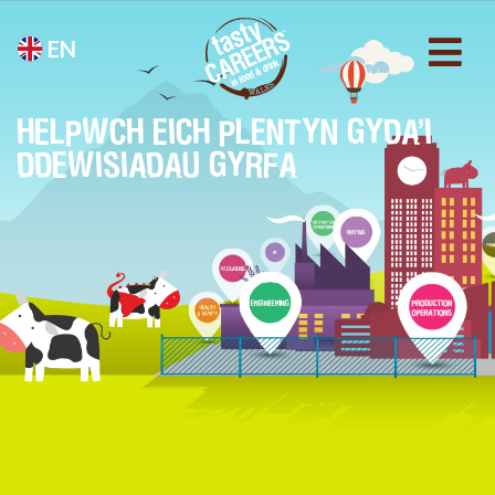
EN
HELPWCH EICH PLENTYN GYDA’I
DDEWISIADAU GYRFA