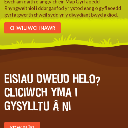
Ewch am daith o amgylch ein Map Gyrfaoedd
Rhyngweithiol i ddarganfod yr ystod eang o gyfleoedd
gyrfa gwerth chweil sydd yn y diwydiant bwyd a diod.
CHWILIWCH NAWR
EISIAU DWEUD HELO?
CLICIWCH YMA I
GYSYLLTU Â NI
YDW PLÎS!