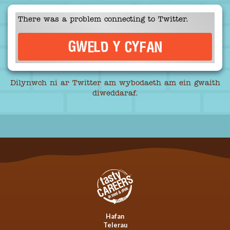
There was a problem connecting to Twitter.
GWELD Y CYFAN
Dilynwch ni ar Twitter am wybodaeth am ein gwaith
diweddaraf.
Hafan
Telerau