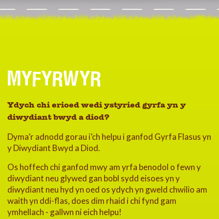
MYFYRWYR
Ydych chi erioed wedi ystyried gyrfa yn y
diwydiant bwyd a diod?
Dyma’r adnodd gorau i’ch helpu i ganfod Gyrfa Flasus yn
y Diwydiant Bwyd a Diod.
Os hoffech chi ganfod mwy am yrfa benodol o fewn y
diwydiant neu glywed gan bobl sydd eisoes yn y
diwydiant neu hyd yn oed os ydych yn gweld chwilio am
waith yn ddi-flas, does dim rhaid i chi fynd gam
ymhellach - gallwn ni eich helpu!