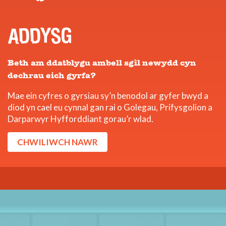
ADDYSG
Beth am ddatblygu ambell sgìl newydd cyn
dechrau eich gyrfa?
Mae ein cyfres o gyrsiau sy’n benodol ar gyfer bwyd a
diod yn cael eu cynnal gan rai o Golegau, Prifysgolion a
Darparwyr Hyfforddiant gorau’r wlad.
CHWILIWCH NAWR