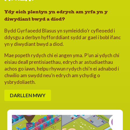
Ydy eich plentyn yn edrych am yrfa yn y
diwydiant bwyd a diod?
Bydd Gyrfaoedd Blasus yn symleiddio’r cyfleoedd i
ddysgu a derbyn hyfforddiant sydd ar gael i bobl ifanc
yn y diwydiant bwyd a diod.
Mae popeth rydych chi ei angen yma. P’un ai ydych chi
eisiau deall prentisiaethau, edrych ar astudiaethau
achos go iawn, helpu rhywun rydych chi’n ei adnabod i
chwilio am swydd neu’n edrych am ychydig o
ysbrydoliaeth.
DARLLEN MWY