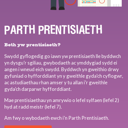
PARTH PRENTISIAETH
Beth yw prentisiaeth?
Swydd gyflogedig go iawn yw prentisiaeth lle byddwch
yn dysgu’r sgiliau, gwybodaeth ac ymddygiad sydd ei
angen i wneud eich swydd. Byddwch yn gweithio drwy
gyfuniad o hyfforddiant yn y gweithle gyda’ch cyflogwr,
ac astudiaethau rhan amser y tu allan i’r gweithle
gyda’ch darparwr hyfforddiant.
Mae prentisiaethau yn amrywio o lefel sylfaen (lefel 2)
hyd at radd meistr (lefel 7).
Am fwy o wybodaeth ewch i’n Parth Prentisiaeth.