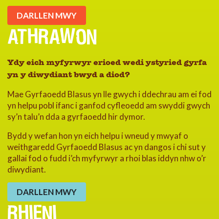
DARLLEN MWY
ATHRAWON
Ydy eich myfyrwyr erioed wedi ystyried gyrfa
yn y diwydiant bwyd a diod?
Mae Gyrfaoedd Blasus yn lle gwych i ddechrau am ei fod
yn helpu pobl ifanc i ganfod cyfleoedd am swyddi gwych
sy’n talu’n dda a gyrfaoedd hir dymor.
Bydd y wefan hon yn eich helpu i wneud y mwyaf o
weithgaredd Gyrfaoedd Blasus ac yn dangos i chi sut y
gallai fod o fudd i’ch myfyrwyr a rhoi blas iddyn nhw o’r
diwydiant.
DARLLEN MWY
RHIENI