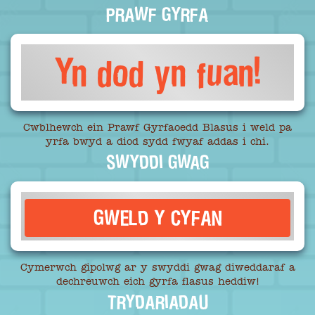
PRAWF GYRFA
Yn dod yn fuan!
Cwblhewch ein Prawf Gyrfaoedd Blasus i weld pa
yrfa bwyd a diod sydd fwyaf addas i chi.
SWYDDI GWAG
GWELD Y CYFAN
Cymerwch gipolwg ar y swyddi gwag diweddaraf a
dechreuwch eich gyrfa flasus heddiw!
TRYDARIADAU