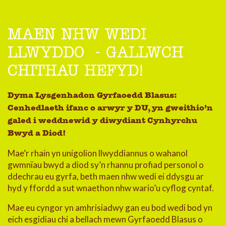
MAEN NHW WEDI
LLWYDDO - GALLWCH
CHITHAU HEFYD!
Dyma Lysgenhadon Gyrfaoedd Blasus:
Cenhedlaeth ifanc o arwyr y DU, yn gweithio’n
galed i weddnewid y diwydiant Cynhyrchu
Bwyd a Diod!
Mae’r rhain yn unigolion llwyddiannus o wahanol
gwmnïau bwyd a diod sy’n rhannu profiad personol o
ddechrau eu gyrfa, beth maen nhw wedi ei ddysgu ar
hyd y ffordd a sut wnaethon nhw wario’u cyflog cyntaf.
Mae eu cyngor yn amhrisiadwy gan eu bod wedi bod yn
eich esgidiau chi a bellach mewn Gyrfaoedd Blasus o