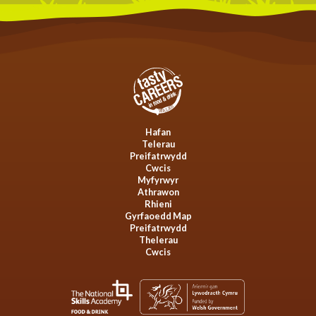
Hafan
Telerau
Preifatrwydd
Cwcis
Myfyrwyr
Athrawon
Rhieni
Gyrfaoedd Map
Preifatrwydd
Thelerau
Cwcis