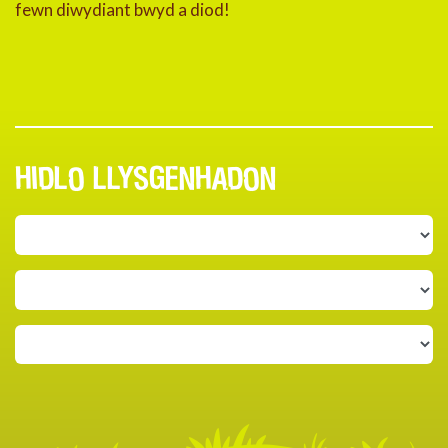
fewn diwydiant bwyd a diod!
HIDLO LLYSGENHADON